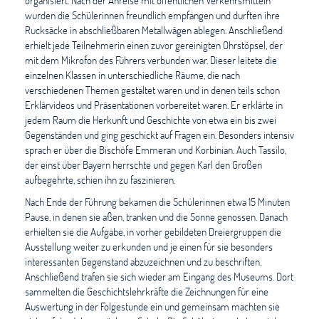
organisiert. Nach der Anreise mit öffentlichen Verkehrsmitteln
wurden die Schülerinnen freundlich empfangen und durften ihre
Rucksäcke in abschließbaren Metallwägen ablegen. Anschließend
erhielt jede Teilnehmerin einen zuvor gereinigten Ohrstöpsel, der
mit dem Mikrofon des Führers verbunden war. Dieser leitete die
einzelnen Klassen in unterschiedliche Räume, die nach
verschiedenen Themen gestaltet waren und in denen teils schon
Erklärvideos und Präsentationen vorbereitet waren. Er erklärte in
jedem Raum die Herkunft und Geschichte von etwa ein bis zwei
Gegenständen und ging geschickt auf Fragen ein. Besonders intensiv
sprach er über die Bischöfe Emmeran und Korbinian. Auch Tassilo,
der einst über Bayern herrschte und gegen Karl den Großen
aufbegehrte, schien ihn zu faszinieren.
Nach Ende der Führung bekamen die Schülerinnen etwa 15 Minuten
Pause, in denen sie aßen, tranken und die Sonne genossen. Danach
erhielten sie die Aufgabe, in vorher gebildeten Dreiergruppen die
Ausstellung weiter zu erkunden und je einen für sie besonders
interessanten Gegenstand abzuzeichnen und zu beschriften.
Anschließend trafen sie sich wieder am Eingang des Museums. Dort
sammelten die Geschichtslehrkräfte die Zeichnungen für eine
Auswertung in der Folgestunde ein und gemeinsam machten sie