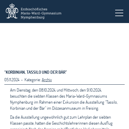
To
“KORBINIAN, TASSILO UND DER BÄR”
05.11.2024 - Kategorie:
Archiv
Am Dienstag, den 08.10.2024, und Mittwoch, den 9.10.2024,
besuchten die siebten Klassen des Maria-Ward-Gymnasiums
Nymphenburg im Rahmen einer Exkursion die Ausstellung “Tassilo,
Korbinian und der Bär” im Diözesanmuseum in Freising.
Da die Ausstellung ungewöhnlich gut zum Lehrplan der siebten
Klassen passte, hatten die Geschichtslehrerinnen diesen Ausflug