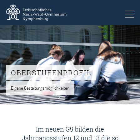
To
OBERSTUFENPROFIL
Eigene Gestaltungsmöglichkeiten
Im neuen G9 bilden die
Jahrgangsstufen 12 und 13 die so