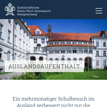
To
AUSLANDSAUFENTHALT
Ein mehrmonatiger Schulbesuch im
Ausland verbessert nicht nur die