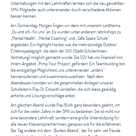
Unterhaltungen mit den Lehrkräften lernten sich die neu gewählten
SMV-Mitglieder auch untereinander durch verschiedene Aktionen
besser kennen.
Am Donnerstag-Morgen fingen wir dann mit unserem Leitthema
„Du und ich- für uns“ an. Es wurden unter anderem Workshops zu
„Mental Health“, „Mental Coaching“ und „Safe Space Schule”
angeboten. Ein Highlight hierbei war die mehrstündige Outdoor
Erlebnispädagogik, die dank der SSV (Stadt-SchülerInnen-
Vertretung) möglich gemacht wurde. Die SSV hat uns finanziell mit
ihrem Angebot „Pimp Your Project“ gefördert. Ein Teambuilding bot
die einzigartige Möglichkeit, uns untereinander „anders“
kennenzulernen und zusammenzuwachsen. Nach dem
Abendessen konnten wir die gesammelten Anliegen unserer
Schulleiterin Frau Dr. Eckardt vorstellen, die sich diese geduldig
anhörte und Lösungsvorschläge anbot.
Am gleichen Abend wurde Frau Bunk ganz besonders geehrt, um
sich für die vielen Jahre in der SMV zu bedanken. Sie ist nicht nur
eine besondere Lehrkraft, sondern eine große Unterstützung für
alle neuen Klassensprecherinnen, genauso wie für die erfahrenen.
Der Tag endete mit dem „Bunten Abend“, der für sehr viel Freude