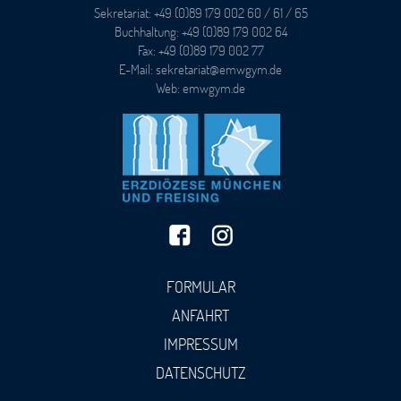
Sekretariat: +49 (0)89 179 002 60 / 61 / 65
Buchhaltung: +49 (0)89 179 002 64
Fax: +49 (0)89 179 002 77
E-Mail: sekretariat@emwgym.de
Web: emwgym.de
FORMULAR
ANFAHRT
IMPRESSUM
DATENSCHUTZ