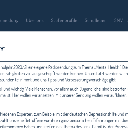
nmeldung
Über uns
Stufenprofile
Schulleben
SMV + 
TH“
huljahr 2020/21 eine eigene Radiosendung zum Thema „Mental Health“. Dies
nen Fähigkeiten voll ausgeschöpft werden können. Unterstützt werden wir hi
sstunden teilnimmt und uns Tipps und Verbesserungsvorschläge gibt.
l und wichtig. Viele Menschen, vor allem auch Jugendliche, sind betroffen u
ma ist. Hier wollen wir ansetzen. Mit unserer Sendung wollen wir aufklären
chiedenen Experten, zum Beispiel mit der deutschen Depressionshilfe und 
zählt uns eine Betroffene von ihren ganz persönlichen Erfahrungen mit di
 teilgenommen haben und greifen das Thema Resilienz. Damit ist der Prozes