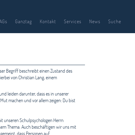
AGs
Ganztag
Kontakt
Services
News
Suche
er Begriff beschreibt einen Zustand des
erbei von Christian Lang, einem
nd leiden darunter, dass es in unserer
, Mut machen und vor allem zeigen: Du bist
mit unseren Schulpsychologen Herrn
esem Thema. Auch beschäftigen wir uns mit
s gemeint, dass Personen auf