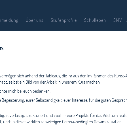
nmeldung
Über uns
Stufenprofile
Schulleben
SMV + 
MS
vermögen sich anhand der Tableaus, die ihr aus den im Rahmen des Kunst-
bt, selbst ein Bild von der Arbeit in unserem Kurs machen.
chte mich bei euch bedanken:
e Begeisterung, eurer Selbständigkeit, euer Interesse, für die guten Gesprä
g, zuverlässig, strukturiert und cool ihr eure Projekte für das Additum realis
t, und: in dieser wirklich schwierigen Corona-bedingten Gesamtsituation.