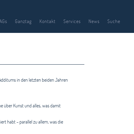
AGs
Ganztag
Kontakt
Services
News
Suche
Additums in den letzten beiden Jahren
che über Kunst und alles, was damit
iert habt – parallel zu allem, was die