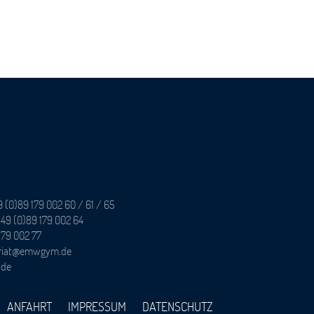
9 (0)89 179 002 60 / 61 / 65
49 (0)89 179 002 64
179 002 77
tariat@emwgym.de
.de
ANFAHRT
IMPRESSUM
DATENSCHUTZ