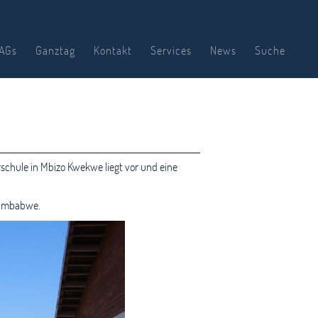
AGs
Ganztag
Kontakt
Services
News
Suche
chule in Mbizo Kwekwe liegt vor und eine
Simbabwe.