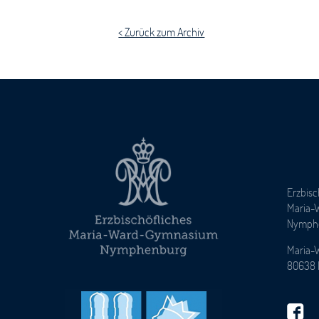
< Zurück zum Archiv
Erzbisc
Maria-
Nymph
Maria-
80638