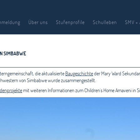
nmeldung
Über uns
Stufenprofile
Schulleben
SMV + 
IN SIMBABWE
erngemeinschaft, die aktualisierte
Baugeschichte
der Mary Ward Sekundars
Schwestern von Simbabwe wurde zusammengestellt.
denprojekte
mit weiteren Informationen zum Children´s Home Amaveni in 