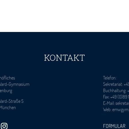
KONTAKT
höfliches
Telefon:
Ward-Gymnasium
Sekretariat: +4
enburg
Buchhaltung: +
Fax: +49 (0)89 
Ward-Straße 5
E-Mail: sekre
 München
Web: emwgym
FORMULAR