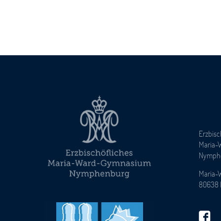
Erzbisc
Maria-
Nymph
Maria-
80638