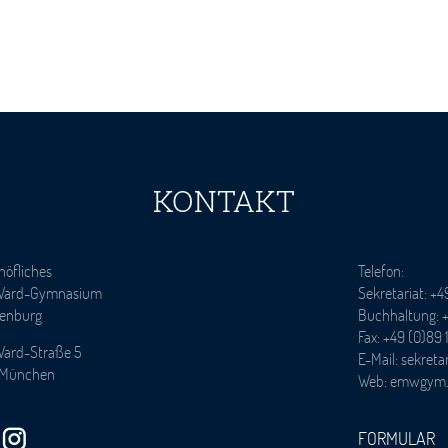
KONTAKT
höfliches
Telefon:
Ward-Gymnasium
Sekretariat: +4
enburg
Buchhaltung: +
Fax: +49 (0)89 
Ward-Straße 5
E-Mail: sekre
 München
Web: emwgym
FORMULAR