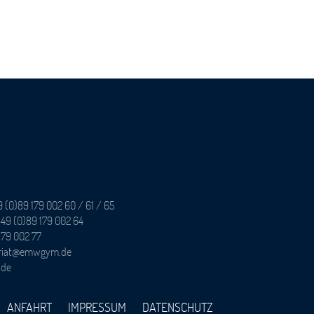
9 (0)89 179 002 60 / 61 / 65
49 (0)89 179 002 64
179 002 77
tariat@emwgym.de
.de
ANFAHRT
IMPRESSUM
DATENSCHUTZ