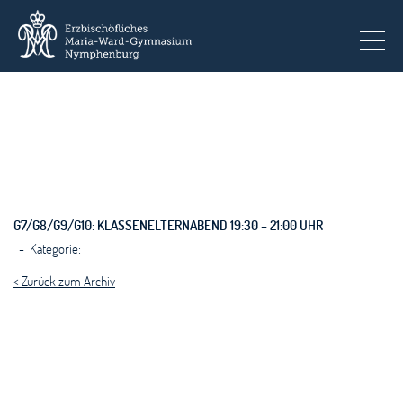
To
G7/G8/G9/G10: KLASSENELTERNABEND 19:30 – 21:00 UHR
- Kategorie:
< Zurück zum Archiv