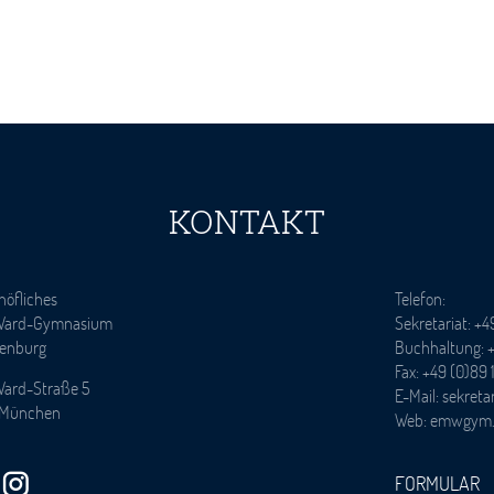
KONTAKT
höfliches
Telefon:
Ward-Gymnasium
Sekretariat: +4
enburg
Buchhaltung: +
Fax: +49 (0)89 
Ward-Straße 5
E-Mail: sekre
 München
Web: emwgym
FORMULAR