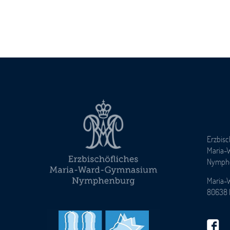
Erzbisc
Maria-
Nymph
Maria-
80638