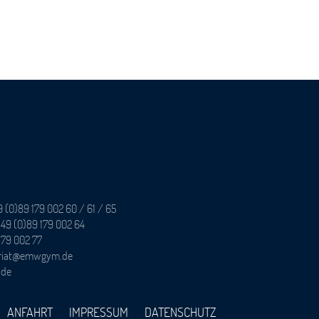
9 (0)89 179 002 60 / 61 / 65
49 (0)89 179 002 64
179 002 77
tariat@emwgym.de
.de
ANFAHRT
IMPRESSUM
DATENSCHUTZ