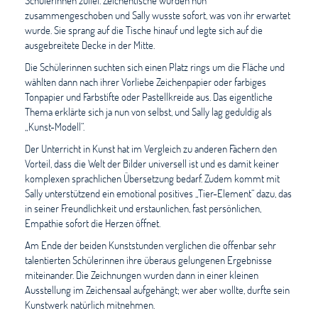
Schülerinnen zulief. Zeichentische wurden nun
zusammengeschoben und Sally wusste sofort, was von ihr erwartet
wurde. Sie sprang auf die Tische hinauf und legte sich auf die
ausgebreitete Decke in der Mitte.
Die Schülerinnen suchten sich einen Platz rings um die Fläche und
wählten dann nach ihrer Vorliebe Zeichenpapier oder farbiges
Tonpapier und Farbstifte oder Pastellkreide aus. Das eigentliche
Thema erklärte sich ja nun von selbst, und Sally lag geduldig als
„Kunst-Modell“.
Der Unterricht in Kunst hat im Vergleich zu anderen Fächern den
Vorteil, dass die Welt der Bilder universell ist und es damit keiner
komplexen sprachlichen Übersetzung bedarf. Zudem kommt mit
Sally unterstützend ein emotional positives „Tier-Element“ dazu, das
in seiner Freundlichkeit und erstaunlichen, fast persönlichen,
Empathie sofort die Herzen öffnet.
Am Ende der beiden Kunststunden verglichen die offenbar sehr
talentierten Schülerinnen ihre überaus gelungenen Ergebnisse
miteinander. Die Zeichnungen wurden dann in einer kleinen
Ausstellung im Zeichensaal aufgehängt; wer aber wollte, durfte sein
Kunstwerk natürlich mitnehmen.