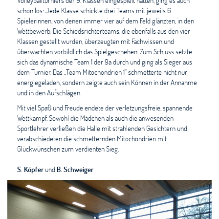
Volleyballturniers der 9. Klassen eingespielt hatten, ging es auch
schon los: Jede Klasse schickte drei Teams mit jeweils 6
Spielerinnen, von denen immer vier auf dem Feld glänzten, in den
Wettbewerb. Die Schiedsrichterteams, die ebenfalls aus den vier
Klassen gestellt wurden, überzeugten mit Fachwissen und
überwachten vorbildlich das Spielgeschehen. Zum Schluss setzte
sich das dynamische Team 1 der 9a durch und ging als Sieger aus
dem Turnier. Das „Team Mitochondrien 1“ schmetterte nicht nur
energiegeladen, sondern zeigte auch sein Können in der Annahme
und in den Aufschlägen.
Mit viel Spaß und Freude endete der verletzungsfreie, spannende
Wettkampf. Sowohl die Mädchen als auch die anwesenden
Sportlehrer verließen die Halle mit strahlenden Gesichtern und
verabschiedeten die schmetternden Mitochondrien mit
Glückwünschen zum verdienten Sieg.
S. Köpfer
und
B. Schweiger