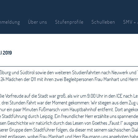
nmeldung
Über uns
Stufenprofile
Schulleben
SMV + 
I 2019
burg und Südtirol sowie den weiteren Studienfahrten nach Neuwerk und Tr
 24 Mädchen der Q11 mit ihren zwei Begleitpersonen Frau Manhart und Herr
 Vorfreude auf die Stadt war groß, als wir um 9.00 Uhr in den ICE nach Lei
. drei Stunden Fahrt war der Moment gekommen: Wir stiegen aus dem Zug 
 nur ein paar Minuten Fußmarsch vom Hauptbahnhof entfernt. Dort angekomm
 Stadtführung durch Leipzig. Ein freundlicher Herr erzählte uns spannende 
ssen Geschichte wir natürlich durch das Lesen von Goethes „Faust I“ ausge
rer Gruppe dem Stadtführer folgen, da dieser mit seinem sächsischen Dial
Freizeit entlassen, wobei Frau Manhart und Herr Baumann uns angeboten hab