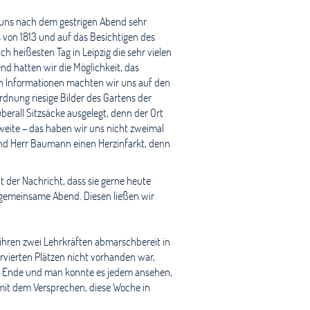
 uns nach dem gestrigen Abend sehr
von 1813 und auf das Besichtigen des
 heißesten Tag in Leipzig die sehr vielen
d hatten wir die Möglichkeit, das
n Informationen machten wir uns auf den
dnung riesige Bilder des Gartens der
rall Sitzsäcke ausgelegt, denn der Ort
tweite – das haben wir uns nicht zweimal
 und Herr Baumann einen Herzinfarkt, denn
 der Nachricht, dass sie gerne heute
e gemeinsame Abend. Diesen ließen wir
ihren zwei Lehrkräften abmarschbereit in
rvierten Plätzen nicht vorhanden war,
 zum Ende und man konnte es jedem ansehen,
mit dem Versprechen, diese Woche in