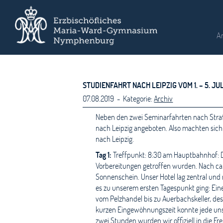
A
STUDIENFAHRT NACH LEIPZIG VOM 1. – 5. JUL
07.08.2019 - Kategorie:
Archiv
Neben den zwei Seminarfahrten nach Straß
nach Leipzig angeboten. Also machten sich
nach Leipzig.
Tag 1:
Treffpunkt: 8:30 am Hauptbahnhof: Die
Vorbereitungen getroffen wurden. Nach ca
Sonnenschein. Unser Hotel lag zentral und
es zu unserem ersten Tagespunkt ging: Eine
vom Pelzhandel bis zu Auerbachskeller, de
kurzen Eingewöhnungszeit konnte jede unse
zwei Stunden wurden wir offiziell in die 