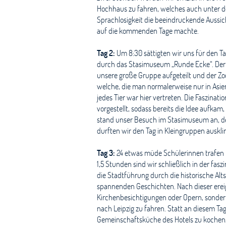
Hochhaus zu fahren, welches auch unter d
Sprachlosigkeit die beeindruckende Aussic
auf die kommenden Tage machte.
Tag 2:
Um 8:30 sättigten wir uns für den T
durch das Stasimuseum „Runde Ecke“. Der 
unsere große Gruppe aufgeteilt und der Zo
welche, die man normalerweise nur in Asie
jedes Tier war hier vertreten. Die Faszina
vorgestellt, sodass bereits die Idee aufka
stand unser Besuch im Stasimuseum an, der
durften wir den Tag in Kleingruppen auskli
Tag 3:
24 etwas müde Schülerinnen trafen m
1,5 Stunden sind wir schließlich in der fa
die Stadtführung durch die historische Al
spannenden Geschichten. Nach dieser ereig
Kirchenbesichtigungen oder Opern, sonder
nach Leipzig zu fahren. Statt an diesem Ta
Gemeinschaftsküche des Hotels zu kochen, 