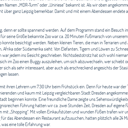
en Namen „MDR-Turm“ oder „Uniriese“ bekannt ist. Als wir oben angekomme
ht über ganz Leipzig bemerkbar. Damit und mit einem Abendessen endete auc
ag, denn er sollte spannend werden. Auf dem Programm stand ein Besuch im
für seine Größe bekannte Zoo war ca. 20 Minuten Fußmarsch von unserem 
o konnte besichtigt werden. Neben kleinen Tieren, die man in Terrarien und
n, Afrika oder Südamerika sieht: Von Elefanten, Tigern und Löwen zu Schnee
tion war jedem ins Gesicht geschrieben. Nichtsdestotrotz hat sich wohl nie
m, sich im Zoo einen Buggy auszuleihen, um sich abzuwechseln, wer schiebt 
 sich als sehr interessant, aber auch als erschreckend angesichts der Sta
ngen lassen.
it ihren Lehrern um 7.30 Uhr beim Frühstück ein. Denn für heute war der
szinierenden und kaum mit Leipzig vergleichbaren Stadt Dresden angekommen.
tstadt beginnen konnte. Eine freundliche Dame zeigte uns Sehenswürdigkeit
nisreichen Führung hatten wir ca. zwei Stunden Zeit, Dresden auf eigene F
n mit „Shopping“. Mit vollen Einkaufstüten und wunden Füßen trafen wir
g für das Abendessen ein Restaurant aufzusuchen, hatten plötzlich alle 24 M
was eine tolle Erfahrung war.