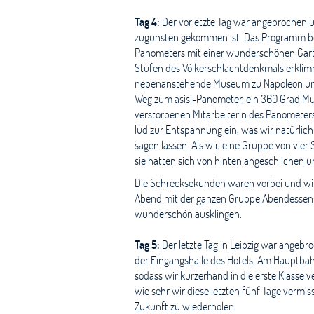
Tag 4:
Der vorletzte Tag war angebrochen u
zugunsten gekommen ist. Das Programm bes
Panometers mit einer wunderschönen Garten
Stufen des Völkerschlachtdenkmals erklimm
nebenanstehende Museum zu Napoleon und 
Weg zum asisi-Panometer, ein 360 Grad Mus
verstorbenen Mitarbeiterin des Panometers
lud zur Entspannung ein, was wir natürlich
sagen lassen. Als wir, eine Gruppe von vi
sie hatten sich von hinten angeschliche
Die Schrecksekunden waren vorbei und wir 
Abend mit der ganzen Gruppe Abendessen ge
wunderschön ausklingen.
Tag 5:
Der letzte Tag in Leipzig war angeb
der Eingangshalle des Hotels. Am Hauptbahn
sodass wir kurzerhand in die erste Klasse 
wie sehr wir diese letzten fünf Tage verm
Zukunft zu wiederholen.