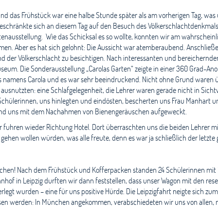
nd das Frühstück war eine halbe Stunde später als am vorherigen Tag, was
chränkte sich an diesem Tag auf den Besuch des Völkerschlachtdenkmals 
ausstellung. Wie das Schicksal es so wollte, konnten wir am wahrscheinlich
en. Aber es hat sich gelohnt: Die Aussicht war atemberaubend. Anschließen
der Völkerschlacht zu besichtigen. Nach interessanten und bereichernde
eum. Die Sonderausstellung „Carolas Garten“ zeigte in einer 360 Grad-Anor
 namens Carola und es war sehr beeindruckend. Nicht ohne Grund waren übe
 ausnutzten: eine Schlafgelegenheit, die Lehrer waren gerade nicht in Sich
er Schülerinnen, uns hinlegten und eindösten, bescherten uns Frau Manhart
n und uns mit dem Nachahmen von Bienengeräuschen aufgeweckt.
fuhren wieder Richtung Hotel. Dort überraschten uns die beiden Lehrer mit
hen wollen würden, was alle freute, denn es war ja schließlich der letzt
rochen! Nach dem Frühstück und Kofferpacken standen 24 Schülerinnen mit 
hof in Leipzig durften wir dann feststellen, dass unser Wagon mit den rese
verlegt wurden – eine für uns positive Hürde. Die Leipzigfahrt neigte sich
issen werden: In München angekommen, verabschiedeten wir uns von allen, 