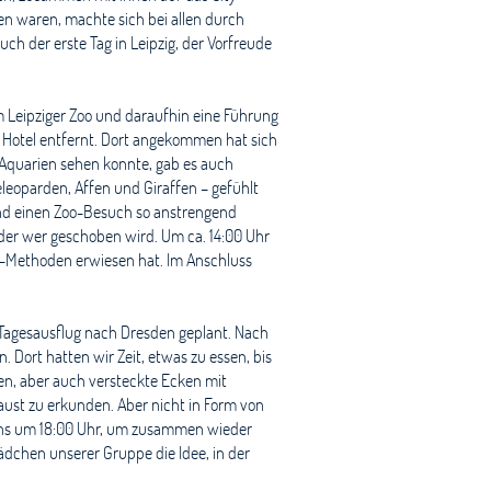
n waren, machte sich bei allen durch
h der erste Tag in Leipzig, der Vorfreude
 Leipziger Zoo und daraufhin eine Führung
Hotel entfernt. Dort angekommen hat sich
 Aquarien sehen konnte, gab es auch
leoparden, Affen und Giraffen – gefühlt
mand einen Zoo-Besuch so anstrengend
oder wer geschoben wird. Um ca. 14:00 Uhr
si-Methoden erwiesen hat. Im Anschluss
 Tagesausflug nach Dresden geplant. Nach
 Dort hatten wir Zeit, etwas zu essen, bis
en, aber auch versteckte Ecken mit
aust zu erkunden. Aber nicht in Form von
 uns um 18:00 Uhr, um zusammen wieder
ädchen unserer Gruppe die Idee, in der