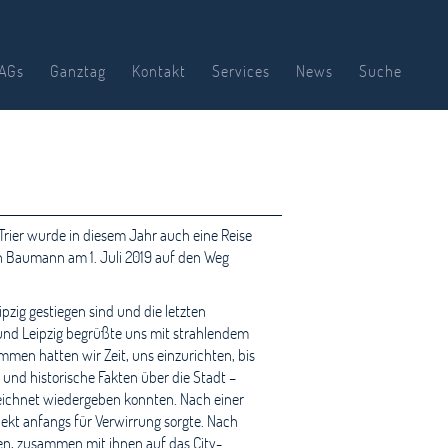
AGs
Ganztag
Kontakt
Services
News
Suche
ier wurde in diesem Jahr auch eine Reise
n Baumann am 1. Juli 2019 auf den Weg
pzig gestiegen sind und die letzten
und Leipzig begrüßte uns mit strahlendem
en hatten wir Zeit, uns einzurichten, bis
und historische Fakten über die Stadt –
zeichnet wiedergeben konnten. Nach einer
ekt anfangs für Verwirrung sorgte. Nach
en, zusammen mit ihnen auf das City-